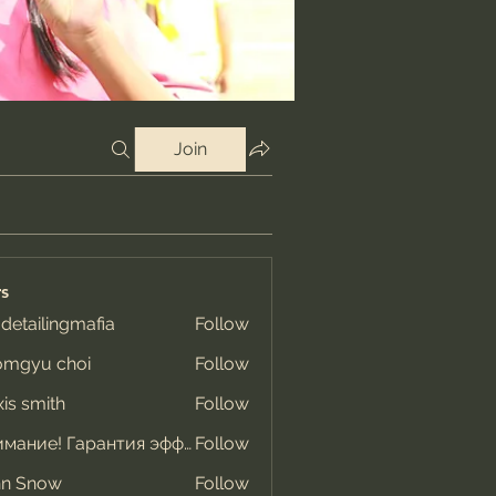
Join
s
 detailingmafia
Follow
omgyu choi
Follow
xis smith
Follow
Внимание! Гарантия эффекта
Follow
hn Snow
Follow