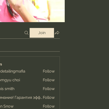
Join
s
 detailingmafia
Follow
omgyu choi
Follow
xis smith
Follow
Внимание! Гарантия эффекта
Follow
hn Snow
Follow