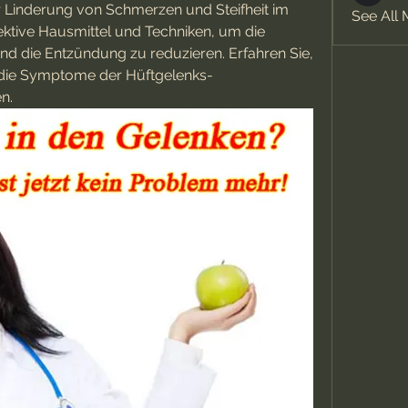
r Linderung von Schmerzen und Steifheit im 
See All
ektive Hausmittel und Techniken, um die 
d die Entzündung zu reduzieren. Erfahren Sie, 
ln die Symptome der Hüftgelenks-
n.