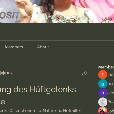
Members
About
Member
эффекта
the
be
ng des Hüftgelenks 
ale
se
nks Osteochondrose: Natürliche Heilmittel 
Jo