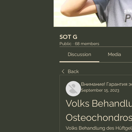
SOT G
Public
·
68 members
Discussion
Media
Back
Внимание! Гарантия 
September 15, 2023
Volks Behandlu
Osteochondro
Volks Behandlung des Hüftgele