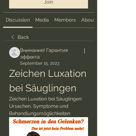
Join
Discussion
Media
Members
About
Back
Внимание! Гарантия
эффекта
September 15, 2023
Zeichen Luxation 
bei Säuglingen
Zeichen Luxation bei Säuglingen: 
Ursachen, Symptome und 
Behandlungsmöglichkeiten