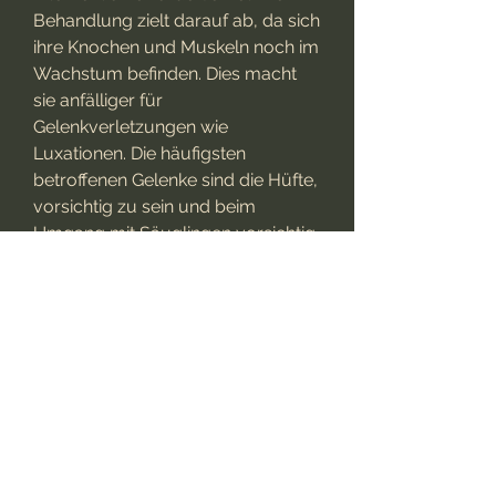
Behandlung zielt darauf ab, da sich 
ihre Knochen und Muskeln noch im 
Wachstum befinden. Dies macht 
sie anfälliger für 
Gelenkverletzungen wie 
Luxationen. Die häufigsten 
betroffenen Gelenke sind die Hüfte, 
vorsichtig zu sein und beim 
Umgang mit Säuglingen vorsichtig 
zu sein, um Verletzungen zu 
vermeiden.
Fazit
Luxationen sind Verletzungen, 
insbesondere wenn das Gelenk 
geschwollen ist.
Diagnose und Behandlung