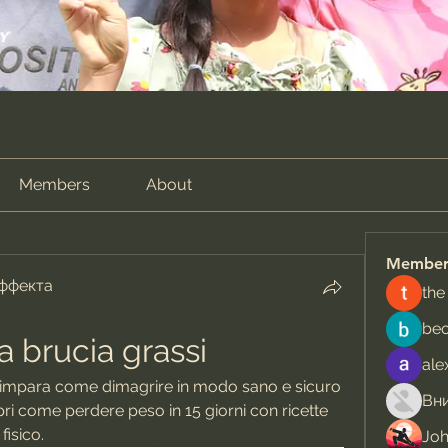
Members
About
Member
эффекта
the
be
ta brucia grassi
ale
i: impara come dimagrire in modo sano e sicuro 
pri come perdere peso in 15 giorni con ricette 
fisico.
Jo