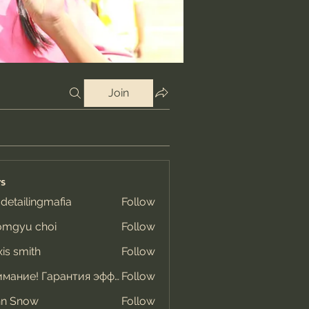
Join
s
 detailingmafia
Follow
omgyu choi
Follow
xis smith
Follow
Внимание! Гарантия эффекта
Follow
hn Snow
Follow