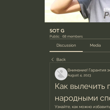
SOT G
Public
·
68 members
Discussion
Media
Back
Внимание! Гарантия 
August 4, 2023
Как вылечить г
народными сп
Узнайте, как можно избавить