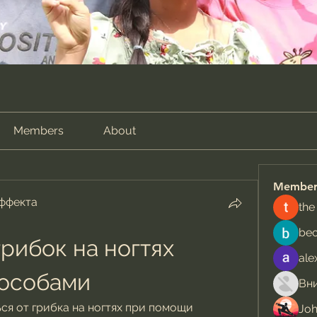
Members
About
Member
эффекта
the
be
рибок на ногтях 
ale
особами
ся от грибка на ногтях при помощи 
Jo