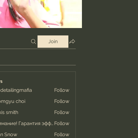
Join
s
 detailingmafia
Follow
omgyu choi
Follow
xis smith
Follow
Внимание! Гарантия эффекта
Follow
hn Snow
Follow