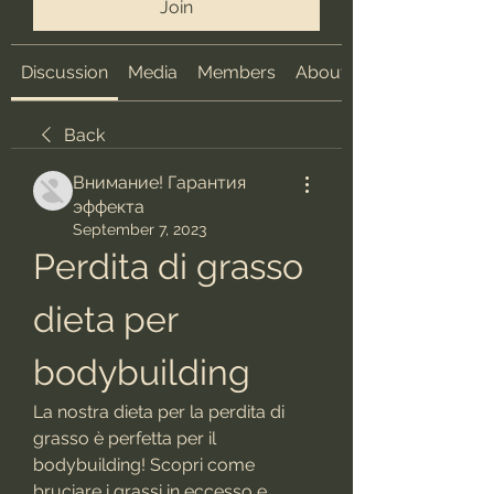
Join
Discussion
Media
Members
About
Back
Внимание! Гарантия
эффекта
September 7, 2023
Perdita di grasso 
dieta per 
bodybuilding
La nostra dieta per la perdita di 
grasso è perfetta per il 
bodybuilding! Scopri come 
bruciare i grassi in eccesso e 