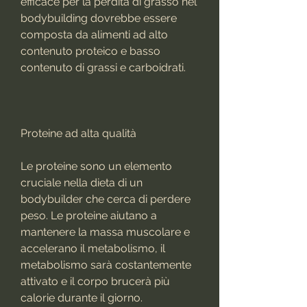
efficace per la perdita di grasso nel 
bodybuilding dovrebbe essere 
composta da alimenti ad alto 
contenuto proteico e basso 
contenuto di grassi e carboidrati.
Proteine ​​ad alta qualità
Le proteine ​​sono un elemento 
cruciale nella dieta di un 
bodybuilder che cerca di perdere 
peso. Le proteine ​​aiutano a 
mantenere la massa muscolare e 
accelerano il metabolismo, il 
metabolismo sarà costantemente 
attivato e il corpo brucerà più 
calorie durante il giorno.