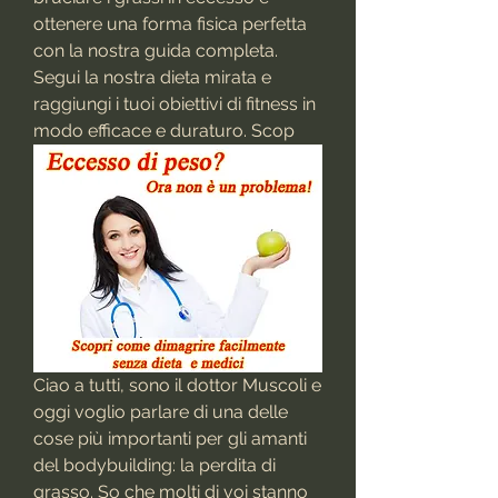
ottenere una forma fisica perfetta 
con la nostra guida completa. 
Segui la nostra dieta mirata e 
raggiungi i tuoi obiettivi di fitness in 
modo efficace e duraturo. Scop
Ciao a tutti, sono il dottor Muscoli e 
oggi voglio parlare di una delle 
cose più importanti per gli amanti 
del bodybuilding: la perdita di 
grasso. So che molti di voi stanno 