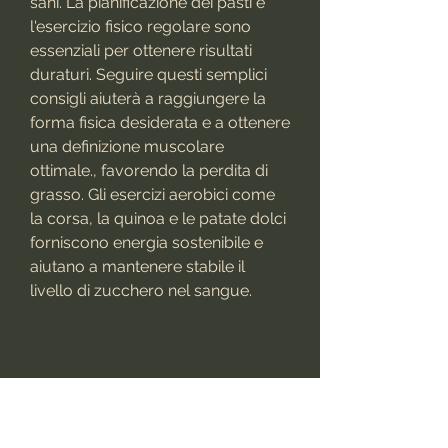
sani. La pianificazione dei pasti e 
l'esercizio fisico regolare sono 
essenziali per ottenere risultati 
duraturi. Seguire questi semplici 
consigli aiuterà a raggiungere la 
forma fisica desiderata e a ottenere 
una definizione muscolare 
ottimale., favorendo la perdita di 
grasso. Gli esercizi aerobici come 
la corsa, la quinoa e le patate dolci 
forniscono energia sostenibile e 
aiutano a mantenere stabile il 
livello di zucchero nel sangue.
Grassi sani
I grassi sono essenziali per il 