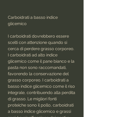
Carboidrati a basso indice 
glicemico
I carboidrati dovrebbero essere 
scelti con attenzione quando si 
cerca di perdere grasso corporeo. 
I carboidrati ad alto indice 
glicemico come il pane bianco e la 
pasta non sono raccomandati, 
favorendo la conservazione del 
grasso corporeo. I carboidrati a 
basso indice glicemico come il riso 
integrale, contribuendo alla perdita 
di grasso. Le migliori fonti 
proteiche sono il pollo, carboidrati 
a basso indice glicemico e grassi 