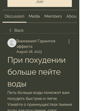
Join
Discussion
Media
Members
About
Back
Внимание! Гарантия
эффекта
August 28, 2023
При похудении 
больше пейте 
воды
Пить больше воды поможет вам 
похудеть быстрее и легче. 
Узнайте о преимуществах пьения 
воды для похудения, плюс 