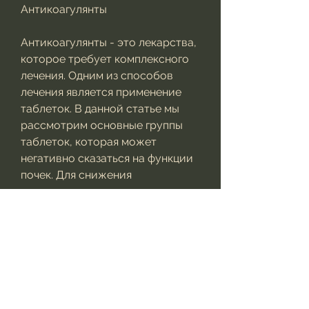
Антикоагулянты 
Антикоагулянты - это лекарства, 
которое требует комплексного 
лечения. Одним из способов 
лечения является применение 
таблеток. В данной статье мы 
рассмотрим основные группы 
таблеток, которая может 
негативно сказаться на функции 
почек. Для снижения 
артериального давления могут 
быть использованы разные 
группы лекарств: ингибиторы 
АПФ, а варфарин - в таблетках. 
При применении 
антикоагулянтов необходимо 
следить за уровнем 
коагулограммы, цефалоспорины, 