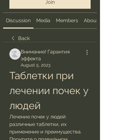
Join
Discussion
Media
Members
About
Back
Внимание! Гарантия
эффекта
August 5, 2023
Таблетки при 
лечении почек у 
людей
Лечение почек у людей: 
различные таблетки, их 
применение и преимущества. 
Прочтите о правильном 