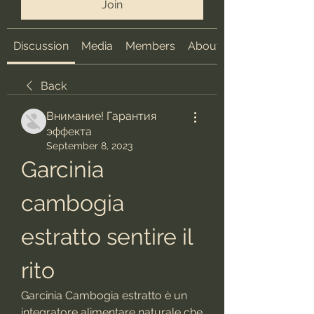
Join
Discussion
Media
Members
About
Back
Внимание! Гарантия
эффекта
September 8, 2023
Garcinia 
cambogia 
estratto sentire il 
rito
Garcinia Cambogia estratto è un 
integratore alimentare naturale che 