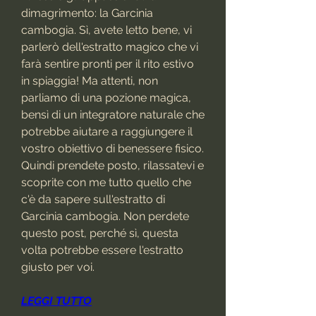
dimagrimento: la Garcinia 
cambogia. Sì, avete letto bene, vi 
parlerò dell'estratto magico che vi 
farà sentire pronti per il rito estivo 
in spiaggia! Ma attenti, non 
parliamo di una pozione magica, 
bensì di un integratore naturale che 
potrebbe aiutare a raggiungere il 
vostro obiettivo di benessere fisico. 
Quindi prendete posto, rilassatevi e 
scoprite con me tutto quello che 
c'è da sapere sull'estratto di 
Garcinia cambogia. Non perdete 
questo post, perché sì, questa 
volta potrebbe essere l'estratto 
giusto per voi.
LEGGI TUTTO