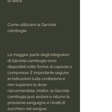
la fatica.
Come utilizzare la Garcinia 
cambogia
La maggior parte degli integratori 
di Garcinia cambogia sono 
disponibili sotto forma di capsule o 
compresse. È importante seguire 
le indicazioni sulla confezione e 
non superare la dose 
raccomandata. Inoltre, la Garcinia 
cambogia può aiutare a ridurre la 
pressione sanguigna e i livelli di 
zucchero nel sangue.