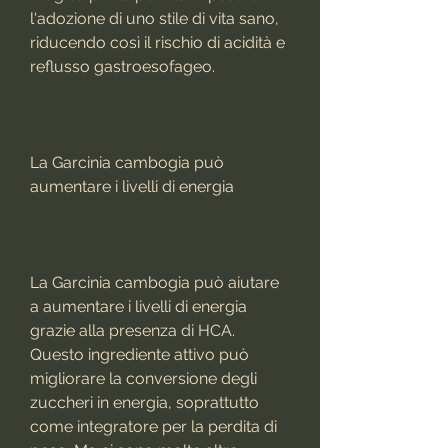
l'adozione di uno stile di vita sano, 
riducendo così il rischio di acidità e 
reflusso gastroesofageo.
La Garcinia cambogia può 
aumentare i livelli di energia
La Garcinia cambogia può aiutare 
a aumentare i livelli di energia 
grazie alla presenza di HCA. 
Questo ingrediente attivo può 
migliorare la conversione degli 
zuccheri in energia, soprattutto 
come integratore per la perdita di 