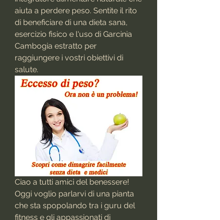
aiuta a perdere peso. Sentite il rito 
di beneficiare di una dieta sana, 
esercizio fisico e l'uso di Garcinia 
Cambogia estratto per 
raggiungere i vostri obiettivi di 
salute.
Ciao a tutti amici del benessere! 
Oggi voglio parlarvi di una pianta 
che sta spopolando tra i guru del 
fitness e gli appassionati di 