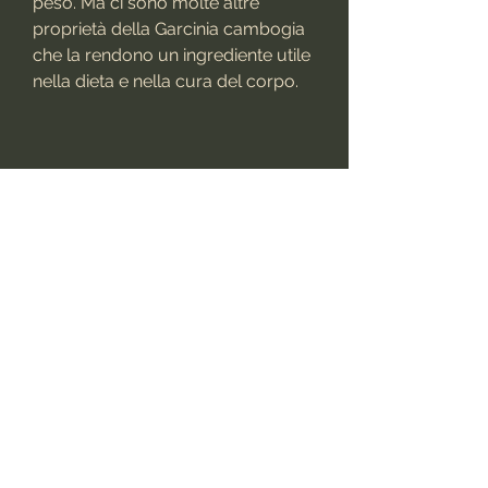
peso. Ma ci sono molte altre 
proprietà della Garcinia cambogia 
che la rendono un ingrediente utile 
nella dieta e nella cura del corpo.
La Garcinia cambogia aiuta a 
perdere peso
Uno dei motivi principali per cui la 
Garcinia cambogia è diventata 
popolare come integratore è la 
sua capacità di aiutare nella 
perdita di peso. L'estratto di questa 
pianta contiene un ingrediente 
attivo chiamato acido idrossicitrico 