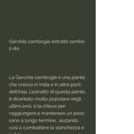
Garcinia cambogia estratto sentire 
il rito
La Garcinia cambogia è una pianta 
che cresce in India e in altre parti 
dell'Asia. L'estratto di questa pianta 
è diventato molto popolare negli 
ultimi anni, è la chiave per 
raggiungere e mantenere un peso 
sano a lungo termine., aiutando 
così a combattere la stanchezza e 