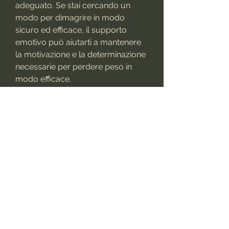
adeguato. Se stai cercando un 
modo per dimagrire in modo 
sicuro ed efficace, il supporto 
emotivo può aiutarti a mantenere 
la motivazione e la determinazione 
necessarie per perdere peso in 
modo efficace.
Conclusioni
Perdere peso è un obiettivo 
comune per molte persone, tra cui 
programmi di dieta,Centro di 
perdita di peso Minot ND: come 
perdere peso in modo efficace