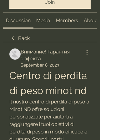
Join
Discussion
Media
Members
About
Back
Внимание! Гарантия
эффекта
September 8, 2023
Centro di perdita 
di peso minot nd
Il nostro centro di perdita di peso a 
Minot ND offre soluzioni 
personalizzate per aiutarti a 
raggiungere i tuoi obiettivi di 
perdita di peso in modo efficace e 
duraturo. Scopri i nostri 