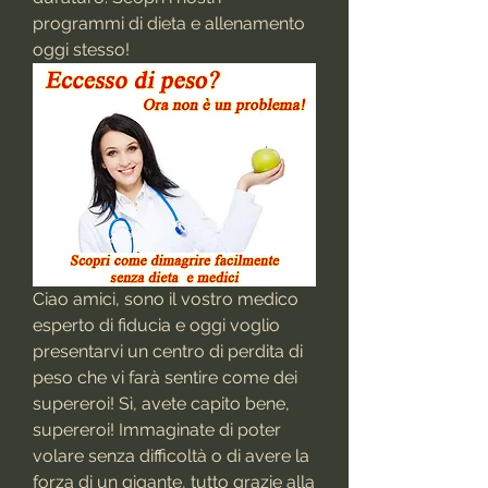
programmi di dieta e allenamento 
oggi stesso!
Ciao amici, sono il vostro medico 
esperto di fiducia e oggi voglio 
presentarvi un centro di perdita di 
peso che vi farà sentire come dei 
supereroi! Sì, avete capito bene, 
supereroi! Immaginate di poter 
volare senza difficoltà o di avere la 
forza di un gigante, tutto grazie alla 