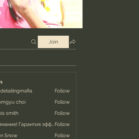
Join
s
 detailingmafia
Follow
omgyu choi
Follow
xis smith
Follow
Внимание! Гарантия эффекта
Follow
hn Snow
Follow