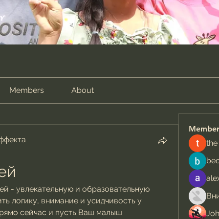
Members
About
Member
эффекта
the
be
ей
ale
ей - увлекательную и образовательную 
ть логику, внимание и усидчивость у 
рямо сейчас и пусть Ваш малыш 
Jo