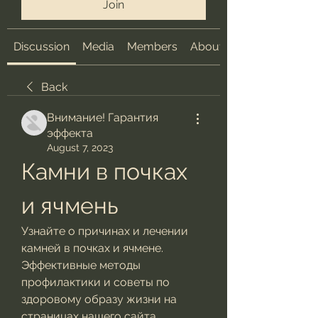
Join
Discussion
Media
Members
About
Back
Внимание! Гарантия
эффекта
August 7, 2023
Камни в почках 
и ячмень
Узнайте о причинах и лечении 
камней в почках и ячмене. 
Эффективные методы 
профилактики и советы по 
здоровому образу жизни на 
страницах нашего сайта.