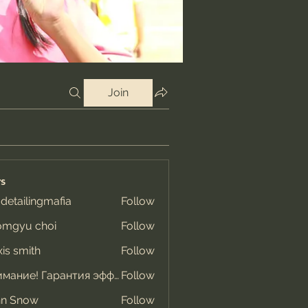
Join
s
 detailingmafia
Follow
omgyu choi
Follow
xis smith
Follow
Внимание! Гарантия эффекта
Follow
hn Snow
Follow