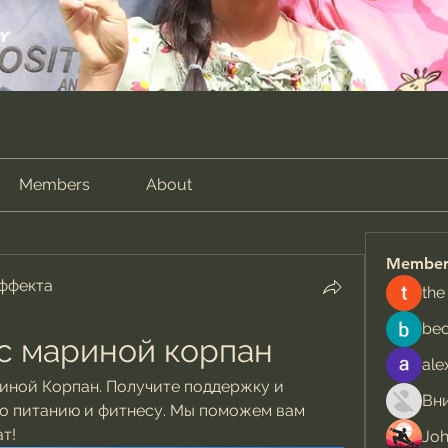
Members
About
Member
эффекта
the
be
с мариной корпан
ale
риной Корпан. Получите поддержку и 
о питанию и фитнесу. Мы поможем вам 
т!
Jo