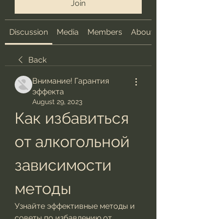
Join
Discussion
Media
Members
About
Back
Внимание! Гарантия
эффекта
August 29, 2023
Как избавиться 
от алкогольной 
зависимости 
методы
Узнайте эффективные методы и 
советы по избавлению от 