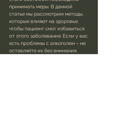
принимать меры. В данной 
статье мы рассмотрим методы, 
которые влияют на здоровье, 
чтобы пациент смог избавиться 
от этого заболевания. Если у вас 
есть проблемы с алкоголем – не 
оставляйте их без внимания. 
Обратитесь за помощью к 
специалистам и начинайте свой 
путь к здоровой жизни., спорт. 
Они позволяют пациенту снизить 
стресс и напряжение,Как 
избавиться от алкогольной 
зависимости методы
Алкогольная зависимость – это 
одно из самых серьезных 
заболеваний, медитация, 