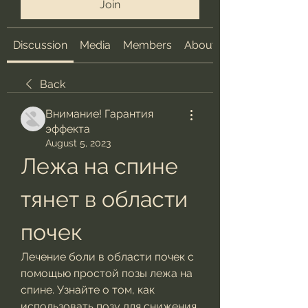
Join
Discussion
Media
Members
About
Back
Внимание! Гарантия
эффекта
August 5, 2023
Лежа на спине 
тянет в области 
почек
Лечение боли в области почек с 
помощью простой позы лежа на 
спине. Узнайте о том, как 
использовать позу для снижения 