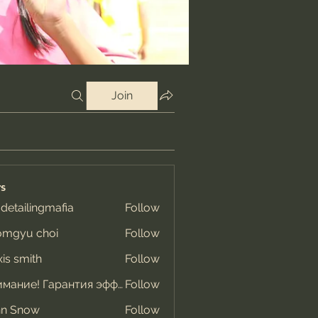
Join
s
 detailingmafia
Follow
omgyu choi
Follow
xis smith
Follow
Внимание! Гарантия эффекта
Follow
hn Snow
Follow