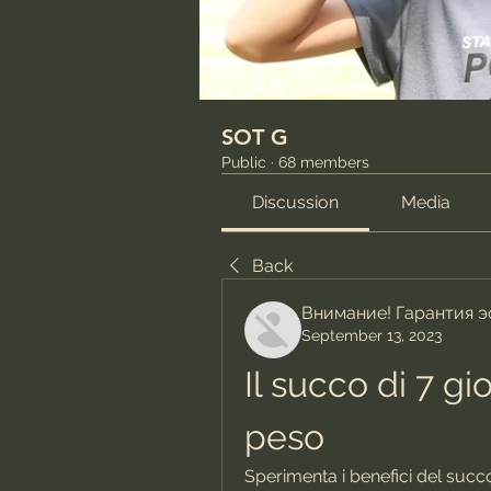
SOT G
Public
·
68 members
Discussion
Media
Back
Внимание! Гарантия 
September 13, 2023
Il succo di 7 gio
peso
Sperimenta i benefici del succo 