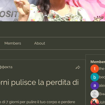
Members
About
Member
эффекта
the
be
rni pulisce la perdita di 
ale
di 7 giorni per pulire il tuo corpo e perdere 
Jo