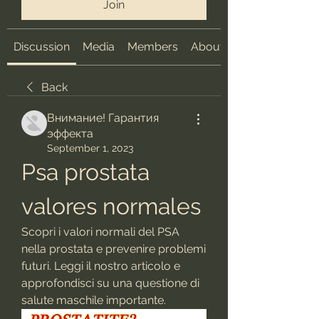
Join
Discussion
Media
Members
About
Back
Внимание! Гарантия
эффекта
September 1, 2023
Psa prostata 
valores normales
Scopri i valori normali del PSA 
nella prostata e prevenire problemi 
futuri. Leggi il nostro articolo e 
approfondisci su una questione di 
salute maschile importante.