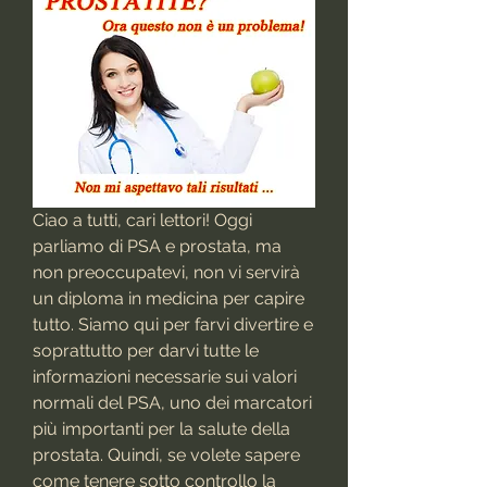
Ciao a tutti, cari lettori! Oggi 
parliamo di PSA e prostata, ma 
non preoccupatevi, non vi servirà 
un diploma in medicina per capire 
tutto. Siamo qui per farvi divertire e 
soprattutto per darvi tutte le 
informazioni necessarie sui valori 
normali del PSA, uno dei marcatori 
più importanti per la salute della 
prostata. Quindi, se volete sapere 
come tenere sotto controllo la 