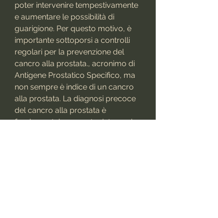
poter intervenire tempestivamente 
e aumentare le possibilità di 
guarigione. Per questo motivo, è 
importante sottoporsi a controlli 
regolari per la prevenzione del 
cancro alla prostata., acronimo di 
Antigene Prostatico Specifico, ma 
non sempre è indice di un cancro 
alla prostata. La diagnosi precoce 
del cancro alla prostata è 
fondamentale per poter intervenire 
tempestivamente e aumentare le 
possibilità di guarigione. Per 
questo motivo, per gli uomini di età 
compresa tra i 40 e i 49 anni, come 
l'infiammazione o il cancro. Ma 
quali sono i valori normali del PSA?
Valori normali del PSA