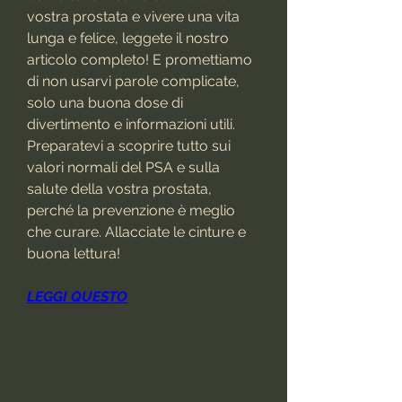
vostra prostata e vivere una vita 
lunga e felice, leggete il nostro 
articolo completo! E promettiamo 
di non usarvi parole complicate, 
solo una buona dose di 
divertimento e informazioni utili. 
Preparatevi a scoprire tutto sui 
valori normali del PSA e sulla 
salute della vostra prostata, 
perché la prevenzione è meglio 
che curare. Allacciate le cinture e 
buona lettura!
LEGGI QUESTO