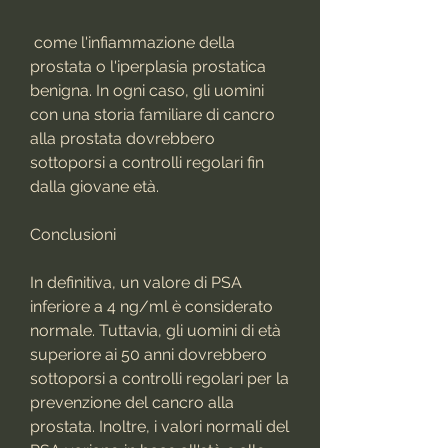
 come l'infiammazione della 
prostata o l'iperplasia prostatica 
benigna. In ogni caso, gli uomini 
con una storia familiare di cancro 
alla prostata dovrebbero 
sottoporsi a controlli regolari fin 
dalla giovane età.
Conclusioni
In definitiva, un valore di PSA 
inferiore a 4 ng/ml è considerato 
normale. Tuttavia, gli uomini di età 
superiore ai 50 anni dovrebbero 
sottoporsi a controlli regolari per la 
prevenzione del cancro alla 
prostata. Inoltre, i valori normali del 