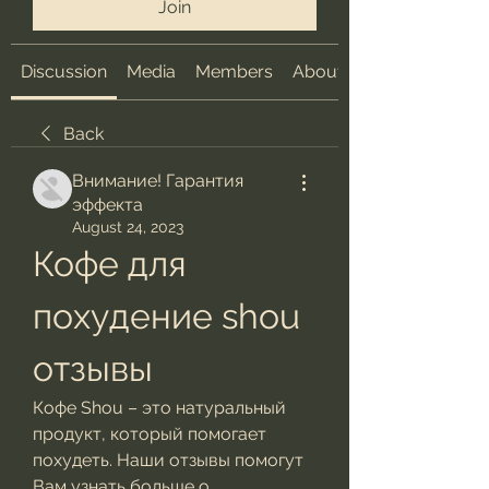
Join
Discussion
Media
Members
About
Back
Внимание! Гарантия
эффекта
August 24, 2023
Кофе для 
похудение shou 
отзывы
Кофе Shou – это натуральный 
продукт, который помогает 
похудеть. Наши отзывы помогут 
Вам узнать больше о 