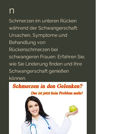
n
Schmerzen im unteren Rücken 
während der Schwangerschaft: 
Ursachen, Symptome und 
Behandlung von 
Rückenschmerzen bei 
schwangeren Frauen. Erfahren Sie, 
wie Sie Linderung finden und Ihre 
Schwangerschaft genießen 
können.