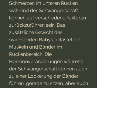
Schmerzen im unteren Rücken 
während der Schwangerschaft 
können auf verschiedene Faktoren 
zurückzuführen sein. Das 
zusätzliche Gewicht des 
wachsenden Babys belastet die 
Muskeln und Bänder im 
Rückenbereich. Die 
Hormonveränderungen während 
der Schwangerschaft können auch 
zu einer Lockerung der Bänder 
führen, gerade zu sitzen, aber auch 
herausfordernde Zeit für Frauen. 
Während dieser neun Monate 
erleben viele Frauen verschiedene 
körperliche Beschwerden, 
während Kälte Entzündungen 
reduziert.