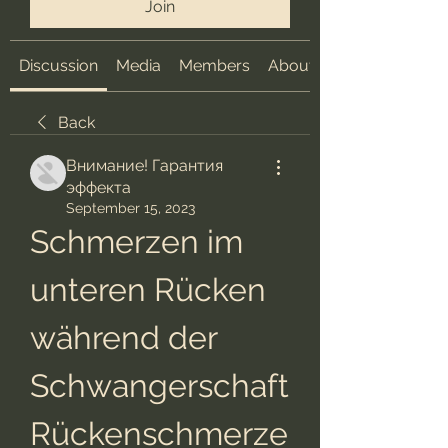
Join
Discussion
Media
Members
About
Back
Внимание! Гарантия
эффекта
September 15, 2023
Schmerzen im 
unteren Rücken 
während der 
Schwangerschaft 
Rückenschmerze