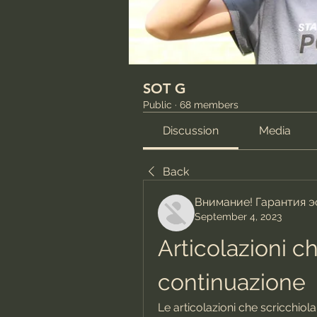
SOT G
Public
·
68 members
Discussion
Media
Back
Внимание! Гарантия 
September 4, 2023
Articolazioni ch
continuazione
Le articolazioni che scricchiol