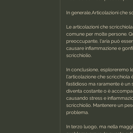
In generale,Articolazioni che s
Le articolazioni che scricchio
comune per molte persone. Qu
preoccupante, l'aria può essere
causare infiammazione e gonfi
scricchiolio.
In conclusione, esploreremo le 
l'articolazione che scricchio
fastidioso ma raramente è un s
diventa costante o è accompag
causando stress e infiammazio
scricchiolio. Mantenere un pes
problema.
In terzo luogo, ma nella maggio