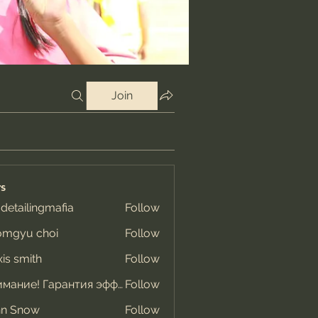
Join
s
 detailingmafia
Follow
omgyu choi
Follow
xis smith
Follow
Внимание! Гарантия эффекта
Follow
hn Snow
Follow