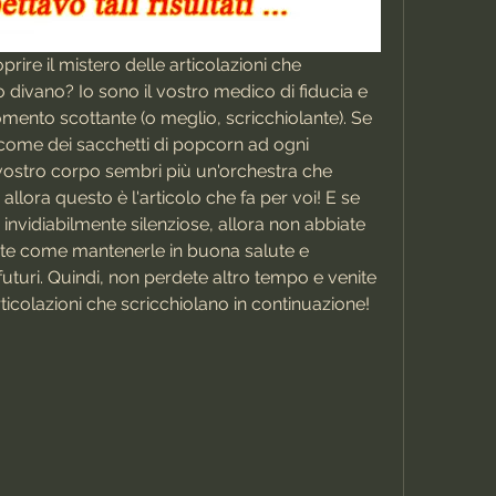
oprire il mistero delle articolazioni che 
divano? Io sono il vostro medico di fiducia e 
ento scottante (o meglio, scricchiolante). Se 
i come dei sacchetti di popcorn ad ogni 
ostro corpo sembri più un'orchestra che 
allora questo è l'articolo che fa per voi! E se 
 invidiabilmente silenziose, allora non abbiate 
rete come mantenerle in buona salute e 
 futuri. Quindi, non perdete altro tempo e venite 
articolazioni che scricchiolano in continuazione!