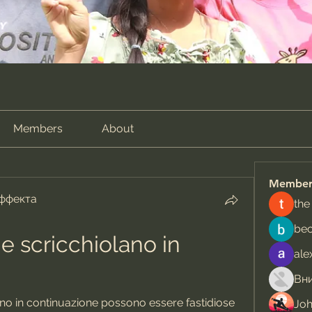
Members
About
Member
эффекта
the
be
e scricchiolano in 
ale
ano in continuazione possono essere fastidiose 
Jo